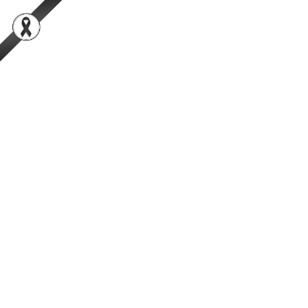
สำนักพัฒนาระบบและรับรองมาตรฐานสินค้าปศุสัตว์
เป็นองค์กรชั้นนำในการตรวจสอบและรับรองสินค้าปศุสัตว์อย่างมีธรรมาภิ
บาลที่ได้รับความเชื่อมั่นจากผู้บริโภคในระดับสากล
การค้นหา
Facebook
YouTube
TikTok
กรมปศุสัตว์
กระทรวงเกษตรและสหกรณ์
ข้อมูลจำนวนปศุสัตว์ใน
ประเทศไทย
แสดง #