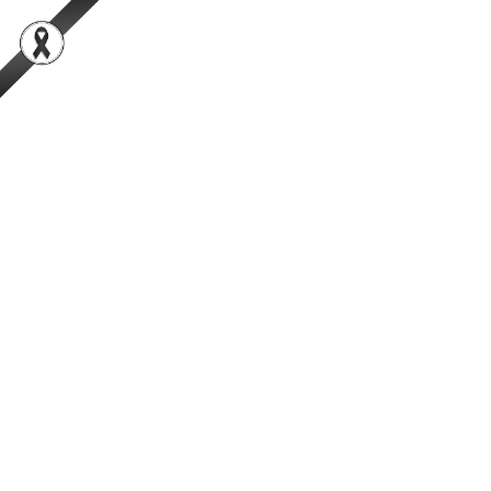
สำนักพัฒนาระบบและรับรองมาตรฐานสินค้าปศุสัตว์
เป็นองค์กรชั้นนำในการตรวจสอบและรับรองสินค้าปศุสัตว์อย่างมีธรรมาภิ
บาลที่ได้รับความเชื่อมั่นจากผู้บริโภคในระดับสากล
การค้นหา
Facebook
YouTube
TikTok
กรมปศุสัตว์
กระทรวงเกษตรและสหกรณ์
วิสัยทัศน์ พันธกิจ ภารกิจ และ
ค่านิยม
วิสัยทัศน์ พันธกิจ ภารกิจ และค่านิยม