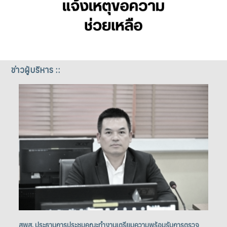
ข่าวผู้บริหาร ::
สพส. ประธานการประชุมคณะทำงานเตรียมความพร้อมรับการตรวจ
สพ