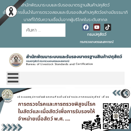
สำนักพัฒนาระบบและรับรองมาตรฐานสินค้าปศุสัตว์
เป็นองค์กรชั้นนำในการตรวจสอบและรับรองสินค้าปศุสัตว์อย่างมีธรรมาภิ
บาลที่ได้รับความเชื่อมั่นจากผู้บริโภคในระดับสากล
การค้นหา
Facebook
YouTube
TikTok
กรมปศุสัตว์
กระทรวงเกษตรและสหกรณ์