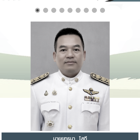
นายยุทธนา โสภี