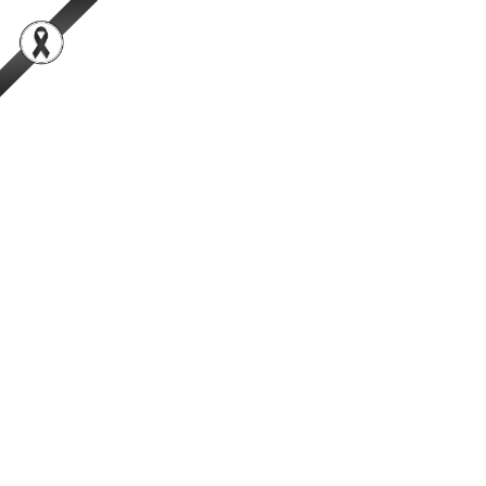
สำนักพัฒนาระบบและรับรองมาตรฐานสินค้าปศุสัตว์
เป็นองค์กรชั้นนำในการตรวจสอบและรับรองสินค้าปศุสัตว์อย่างมีธรรมาภิ
บาลที่ได้รับความเชื่อมั่นจากผู้บริโภคในระดับสากล
การค้นหา
Facebook
YouTube
TikTok
กรมปศุสัตว์
กระทรวงเกษตรและสหกรณ์
ผลงานวิชาการ/ผลงานวิจัย
แสดง #
ชื่อ
ผู้เขียน
ฮิต