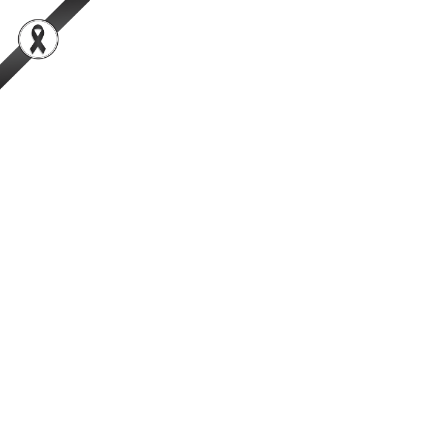
สำนักพัฒนาระบบและรับรองมาตรฐานสินค้าปศุสัตว์
เป็นองค์กรชั้นนำในการตรวจสอบและรับรองสินค้าปศุสัตว์อย่างมีธรรมาภิ
บาลที่ได้รับความเชื่อมั่นจากผู้บริโภคในระดับสากล
การค้นหา
Facebook
YouTube
TikTok
กรมปศุสัตว์
กระทรวงเกษตรและสหกรณ์
ข่าวผู้บริหาร
กรมปศุสัตว์ขยายตลาดมาเลเซีย หลังเปิด
ส่งออกสุกรสำเร็จ เร่งดันสินค้า​สัตว์ปีก
เนื้อโค และนมพาสเจอร์ไรส์