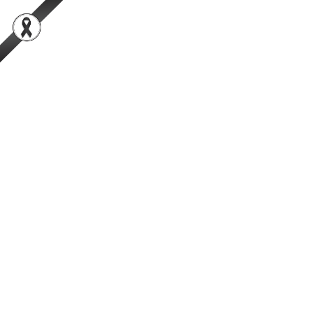
สำนักพัฒนาระบบและรับรองมาตรฐานสินค้าปศุสัตว์
เป็นองค์กรชั้นนำในการตรวจสอบและรับรองสินค้าปศุสัตว์อย่างมีธรรมาภิ
บาลที่ได้รับความเชื่อมั่นจากผู้บริโภคในระดับสากล
การค้นหา
Facebook
YouTube
TikTok
กรมปศุสัตว์
กระทรวงเกษตรและสหกรณ์
Infographic
การจัดการกลิ่นภายในฟาร์ม "สัตว์ปีก"
เขียนโดย:
กลุ่มมาตรฐานสิ่งแวดลอมด้านการปศุสัตว์