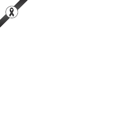
สำนักพัฒนาระบบและรับรองมาตรฐานสินค้าปศุสัตว์
เป็นองค์กรชั้นนำในการตรวจสอบและรับรองสินค้าปศุสัตว์อย่างมีธรรมาภิ
บาลที่ได้รับความเชื่อมั่นจากผู้บริโภคในระดับสากล
การค้นหา
Facebook
YouTube
TikTok
กรมปศุสัตว์
กระทรวงเกษตรและสหกรณ์
ข่าวผู้บริหาร
สพส. ประชุมตรวจประเมินโรงฆ่าสุกรโดย
กรมสัตวแพทย์บริการ (DVS) แห่ง
มาเลเซีย