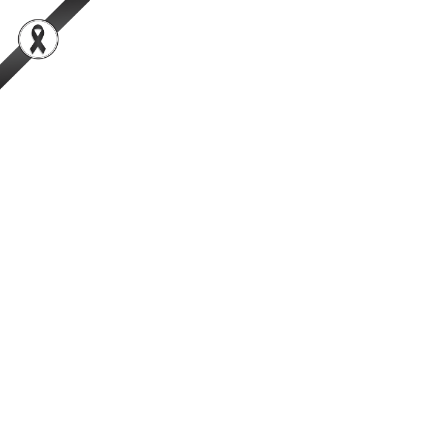
สำนักพัฒนาระบบและรับรองมาตรฐานสินค้าปศุสัตว์
เป็นองค์กรชั้นนำในการตรวจสอบและรับรองสินค้าปศุสัตว์อย่างมีธรรมาภิ
บาลที่ได้รับความเชื่อมั่นจากผู้บริโภคในระดับสากล
การค้นหา
Facebook
YouTube
TikTok
กรมปศุสัตว์
กระทรวงเกษตรและสหกรณ์
ข่าวผู้บริหาร
ร่วมส่งเสด็จขบวนเคลื่อนพระบรมศพ
สมเด็จพระนางเจ้าสิริกิติ์ พระบรม
ราชินีนาถ พระบรมราชชนนีพันปีหลวง