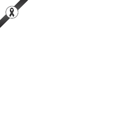
สำนักพัฒนาระบบและรับรองมาตรฐานสินค้าปศุสัตว์
เป็นองค์กรชั้นนำในการตรวจสอบและรับรองสินค้าปศุสัตว์อย่างมีธรรมาภิ
บาลที่ได้รับความเชื่อมั่นจากผู้บริโภคในระดับสากล
การค้นหา
Facebook
YouTube
TikTok
กรมปศุสัตว์
กระทรวงเกษตรและสหกรณ์
ระเบียบ คู่มือด้านฟาร์มเลี้ยง
สัตว์
เขียนโดย:
ผู้ดูแลเว็บไซต์