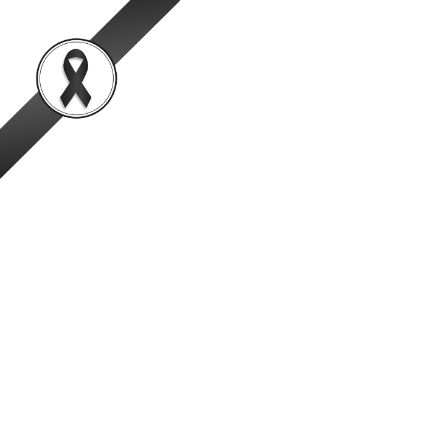
สำนักพัฒนาระบบและรั
เป็นองค์กรชั้นนำในการตรวจสอบและรับรองสินค้าปศุสัตว์อย่
หน้าหลัก
ข้อมูลองค์กร
ข่าวสาร
ประกาศกรมปศุสัตว์
ประกาศกรมปศุสัตว์ เรื่อง แต่งต
เนื้อสัตว์ พ.ศ. 2535 (57) ยกเลิก