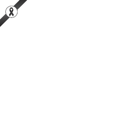
สำนักพัฒนาระบบและรับรองมาตรฐานสินค้าปศุสัตว์
เป็นองค์กรชั้นนำในการตรวจสอบและรับรองสินค้าปศุสัตว์อย่างมีธรรมาภิ
บาลที่ได้รับความเชื่อมั่นจากผู้บริโภคในระดับสากล
การค้นหา
Facebook
YouTube
TikTok
กรมปศุสัตว์
กระทรวงเกษตรและสหกรณ์
ระเบียบกรมปศุสัตว์
ระเบียบกรมปศุสัตว์ว่าด้วยการขอรับและ
ออกใบรับรองสถานประกอบการ
เศรษฐกิจ BCG model พ.ศ.2566