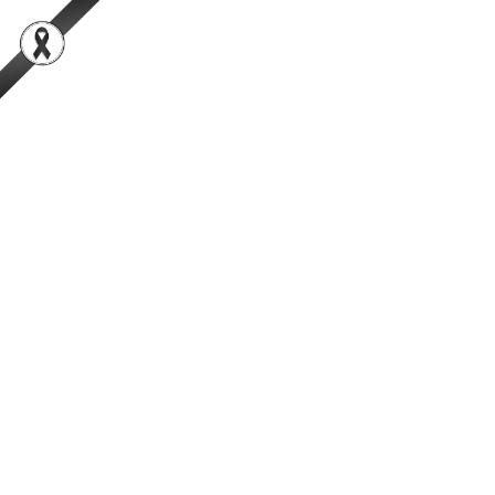
สำนักพัฒนาระบบและรับรองมาตรฐานสินค้าปศุสัตว์
เป็นองค์กรชั้นนำในการตรวจสอบและรับรองสินค้าปศุสัตว์อย่างมีธรรมาภิ
บาลที่ได้รับความเชื่อมั่นจากผู้บริโภคในระดับสากล
การค้นหา
Facebook
YouTube
TikTok
กรมปศุสัตว์
กระทรวงเกษตรและสหกรณ์
แจ้งข้อมูลเบาะแสการทุจริต
และประพฤติมิชอบของเจ้า
หน้าที่กรมปศุสัตว์